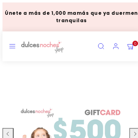
saltar
al
Únete a más de 1,000 mamás que ya duermen
contenido
tranquilas
MENU
BUSCAR
CUENTA
VER
0
MI
CARR
(
0
)
Deslizar
Des