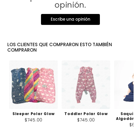
opinión.
Escribe una opinión
LOS CLIENTES QUE COMPRARON ESTO TAMBIÉN
COMPRARON
Sleeper Polar Glow
Toddler Polar Glow
Saquit
Algodón
$745.00
$745.00
$6