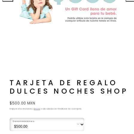
hacia
a
la
la
izquierda
der
TARJETA DE REGALO
DULCES NOCHES SHOP
Precio
$500.00 MXN
regular
Impuesto incluido.
Envío
calculado al finalizar la compra.
Denominaciones