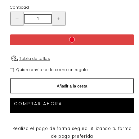
Cantidad
Reducir
Aumentar
la
la
cantidad
cantidad
de
de
Tarjeta
Tarjeta
de
de
Regalo
Regalo
Dulces
Dulces
Noches
Noches
Shop
Shop
Tabla de tallas
Quiero enviar esto como un regalo.
undefined
Añadir a la cesta
COMPRAR AHORA
Realiza el pago de forma segura utilizando tu forma
de pago preferida