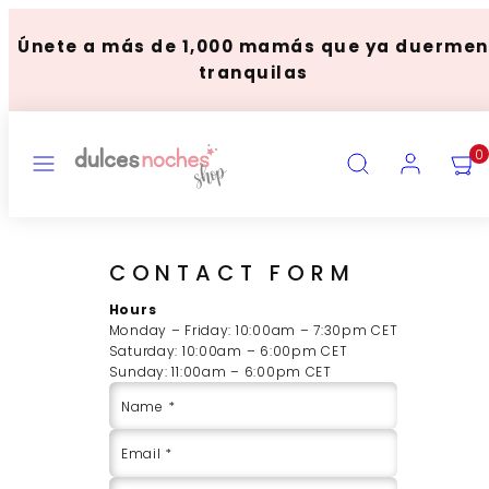
saltar
al
Únete a más de 1,000 mamás que ya duermen
contenido
tranquilas
MENU
BUSCAR
CUENTA
VER
0
MI
CARR
(
0
)
CONTACT FORM
Hours
Monday – Friday: 10:00am – 7:30pm CET
Saturday: 10:00am – 6:00pm CET
Sunday: 11:00am – 6:00pm CET
Name *
Email *