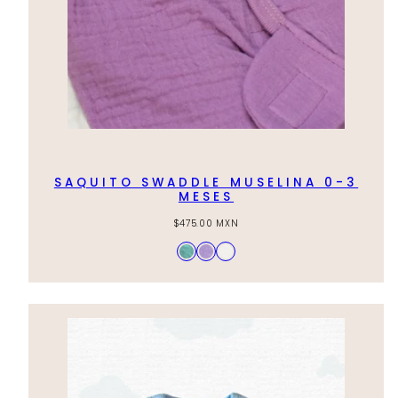
SAQUITO SWADDLE MUSELINA 0-3
MESES
Regular
$475.00 MXN
price
Available
Aqua
Lila
Blanco
in