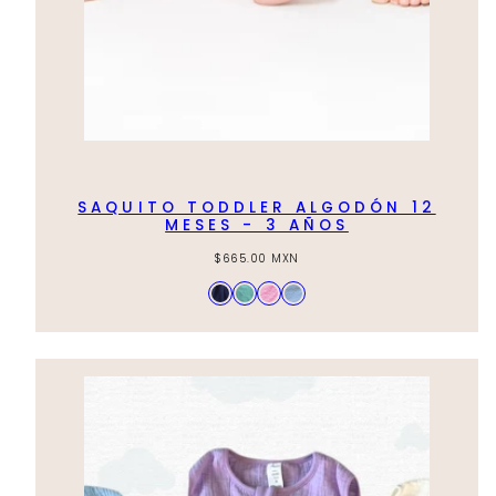
SAQUITO TODDLER ALGODÓN 12
MESES - 3 AÑOS
Regular
$665.00 MXN
price
Available
Azul
Aqua
Rosa
Azul
in
Marino
Claro
Cielo