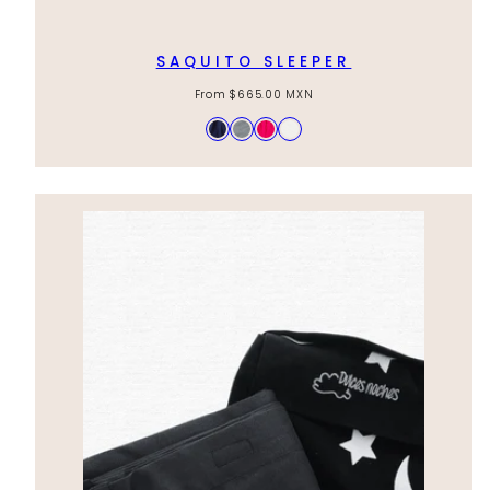
SAQUITO SLEEPER
Regular
From
$665.00 MXN
price
Available
Azul
Gris
Rosa
Blanco
in
Marino