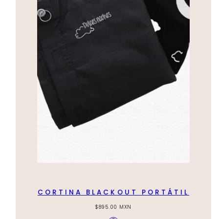
CORTINA BLACKOUT PORTÁTIL
Regular
$895.00 MXN
price