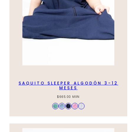
SAQUITO SLEEPER ALGODÓN 3-12
MESES
Regular
$665.00 MXN
price
Available
Aqua
Azul
Azul
Rosa
Hueso
in
Cielo
Marino
Claro