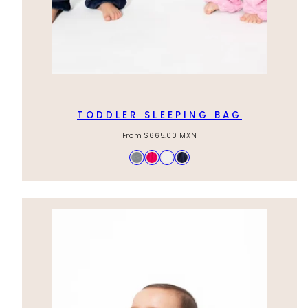
TODDLER SLEEPING BAG
Regular
From
$665.00 MXN
price
Available
Gris
Rosa
Blanco
Azul
in
Marino