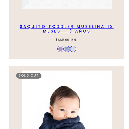
SAQUITO TODDLER MUSELINA 12
MESES - 3 AÑOS
Regular
$665.00 MXN
price
Available
Lila
Azul
Hueso
in
Cielo
SOLD OUT