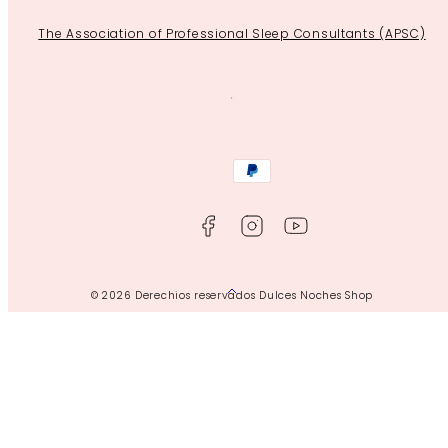
The Association of Professional Sleep Consultants (APSC)
Facebook
Instagram
YouTube
Payment
methods
Back
© 2026 Derechios reservados Dulces Noches Shop
to
top