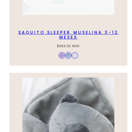
SAQUITO SLEEPER MUSELINA 3-12
MESES
Regular
$665.00 MXN
price
Available
Lila
Azul
Hueso
in
Cielo