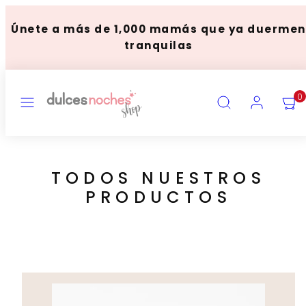
Skip
to
Únete a más de 1,000 mamás que ya duermen
content
tranquilas
MENU
SEARCH
ACCOUNT
VIEW
0
MY
CART
(0)
TODOS NUESTROS
PRODUCTOS